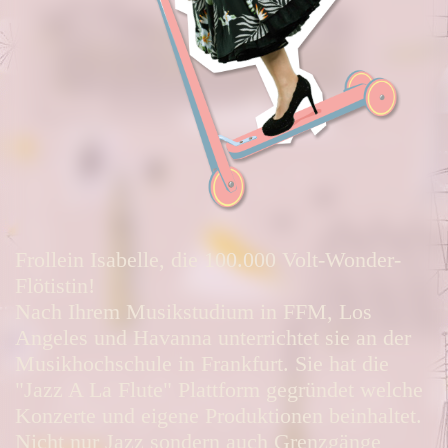
Frollein Isabelle, die 100.000 Volt-Wonder-
Flötistin!
Nach Ihrem Musikstudium in FFM, Los
Angeles und Havanna unterrichtet sie an der
Musikhochschule in Frankfurt. Sie hat die
"Jazz A La Flute
" Plattform gegründet welche
Konzerte und eigene Produktionen beinhaltet.
Nicht nur Jazz sondern auch Grenzgänge